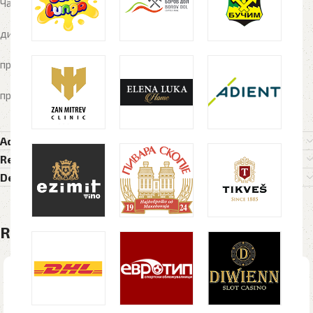
Чадор со 8 панели, метална рамка
димензија:
O 97 x 56 (28) cm
препорачано брендирање: ДТФ
препорачана димензија за брендирање:
20 x 7 cm
Additional information
Reviews (0)
Delivery Details
Related products