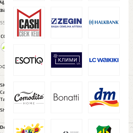
Чадор CORAL, со автоматско отварање и
затворање
551 денар
COLORS
Compare
Add to wishlist
SKU:
N/A
Category:
Чадори
Tags:
chador
,
coral
,
umbrella
Share:
Description