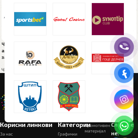
Чадор VERTIGO, со
Чадор CAMPOS PLUS
автоматско отварање и
Рекламен материјал
,
Чадори
затворање, син
Чадори
Корисни линкови
Категории
Следете
Промотивен
материјал
не:
За нас
Графички