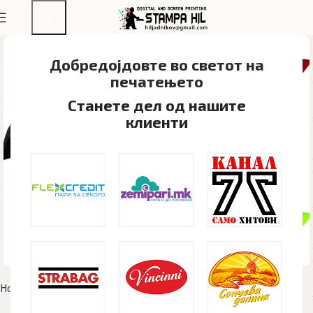
Добредојдовте во светот на
печатењето​
Станете дел од нашите
клиенти
Home
Рекламен материјал
Чадори