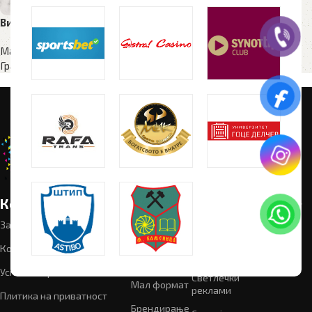
Визит карти
Мал формат
,
Визит карти
,
Графички дизајн
Корисни линкови
Категории
Следете
Промотивен
материјал
не:
За нас
Графички
дизајн
Рекламен
Контакт
материјал
Текстил
Успешни проекти
Светлечки
Мал формат
реклами
Плитика на приватност
Брендирање