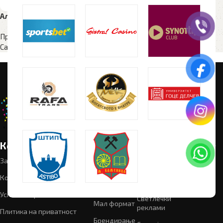
Алуминиумска SNAP рамка
Промотивен материјал
,
Самостоечки дисплеи
Корисни линкови
Категории
Следете
Промотивен
материјал
не:
За нас
Графички
дизајн
Рекламен
Контакт
материјал
Текстил
Успешни проекти
Светлечки
Мал формат
реклами
Плитика на приватност
Брендирање