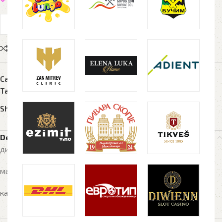
Compare
Add to wishlist
Category:
Технологија и USB
Tags:
bank
,
connector
,
power
Share:
Description
димензија на производ:
14.2 x 6.9 x 1.9 cm
материјал: пластика
капацитет:
10.000 mAh