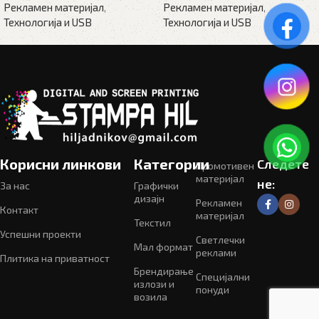
Рекламен материјал
,
Рекламен материјал
,
Технологија и USB
Технологија и USB
Корисни линкови
Категории
Следете
Промотивен
материјал
не:
За нас
Графички
дизајн
Рекламен
Контакт
материјал
Текстил
Успешни проекти
Светлечки
Мал формат
реклами
Плитика на приватност
Брендирање
Специјални
излози и
понуди
возила