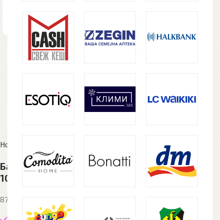
Home
Рекламен материјал
Технологија и USB
Банк CONNECTOR, помошна батерија,
10.000mah бел
879 денари
96 in stock