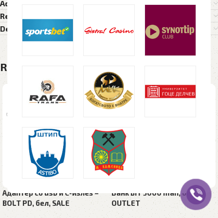
Additional information
Reviews (0)
Delivery Details
Related products
Адаптер со usb и C-излез –
Банк BIT 5000 mah, бела,
BOLT PD, бел, SALE
OUTLET