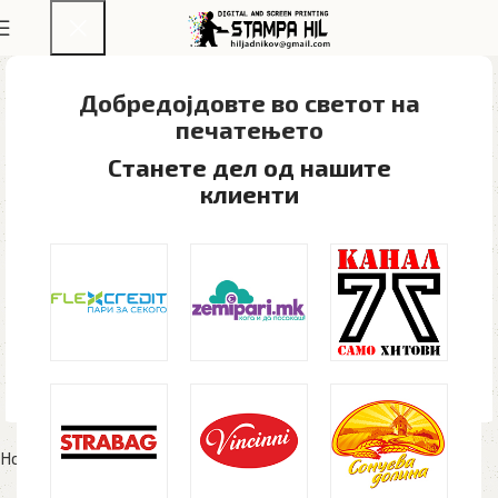
Добредојдовте во светот на
печатењето​
Станете дел од нашите
клиенти
Home
Рекламен материјал
Антистрес топчиња