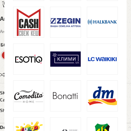
Антистрес HEART, црвено
Антистрес топче во форма на срце, димензии 70 x 70mm, PU
БОЈА
Compare
Add to wishlist
SKU:
N/A
Categories:
Антистрес топчиња
,
Рекламен материјал
Share:
Description