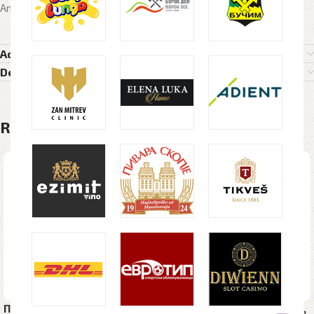
Antistres, promo best
Additional information
Delivery Details
Related products
Пластично пенкало ALFA
Пластично пенкало HAVANA,