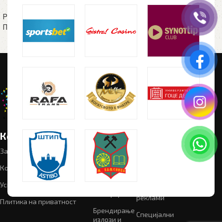
бело
Рекламен материјал
,
Пластични пенкала
Рекламен материјал
,
Пластични пенкала
Корисни линкови
Категории
Следете
Промотивен
материјал
не:
За нас
Графички
дизајн
Рекламен
Контакт
материјал
Текстил
Успешни проекти
Светлечки
Мал формат
реклами
Плитика на приватност
Брендирање
Специјални
излози и