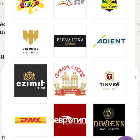
Пластично пенкало
Additional information
Delivery Details
Related products
Пластично пенкало AVA
Пластично пенкало ZIGI,