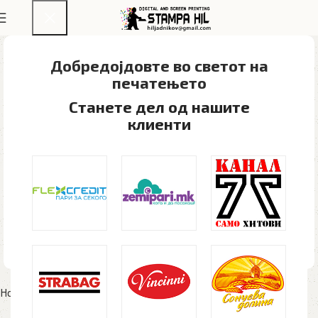
Добредојдовте во светот на
печатењето​
Станете дел од нашите
клиенти
Home
Рекламен материјал
Пластични пенкала