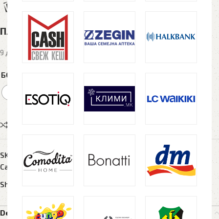
Пластично пенкало 2001
9 денари
БОЈА
Compare
Add to wishlist
SKU:
N/A
Categories:
Пластични пенкала
,
Рекламен материјал
Share:
Description