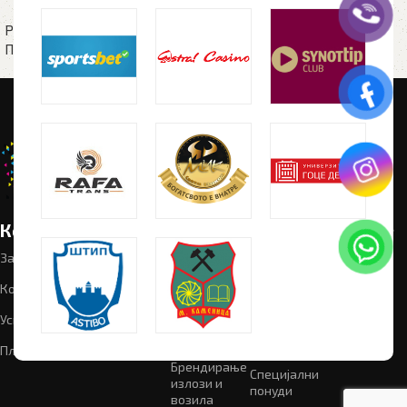
бело
Рекламен материјал
,
Пластични пенкала
Рекламен материјал
,
Пластични пенкала
Корисни линкови
Категории
Следете
Промотивен
материјал
не:
За нас
Графички
дизајн
Рекламен
Контакт
материјал
Текстил
Успешни проекти
Светлечки
Мал формат
реклами
Плитика на приватност
Брендирање
Специјални
излози и
понуди
возила