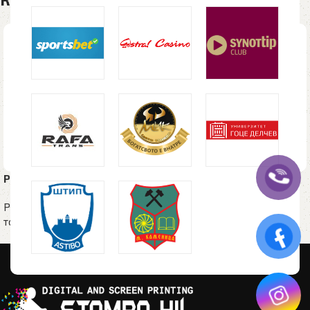
Ранец CHESTER, црн
Ранец MARTIN, црн
Рекламен материјал
,
Ранци и
Рекламен материјал
,
Ранци и
торби
торби