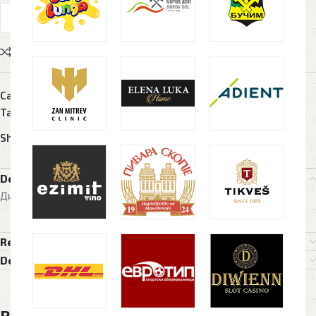
Compare
Add to wishlist
Category:
Ранци и торби
Tags:
mesh
,
naturella
,
pamuk
,
torba
Share:
Description
Димензија 38 x 8 x 42 cm , 150g/m2, 100% памук
Reviews (0)
Delivery Details
Related products