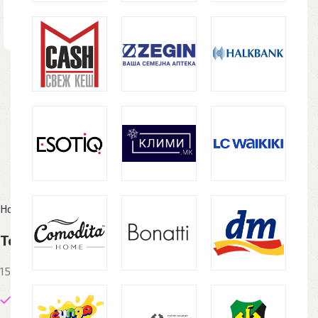
Home
Рекламен материјал
Ранци и торби
Торба памучна NATURELLA MESH
151 денар
149 in stock