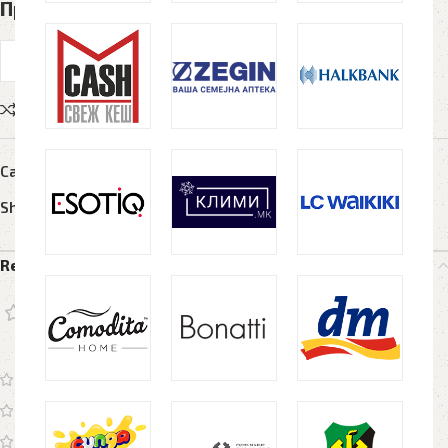
Принт на книги
Compare
Add to wishlist
Categories:
Графички дизајн
,
Книги
,
Мал формат
Share:
Reviews (0)
0 reviews
0
0
0