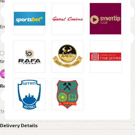
*
Name
*
Email
Save my name, email, and website in this browser for the next
time I comment.
Reviews
There are no reviews yet.
Delivery Details