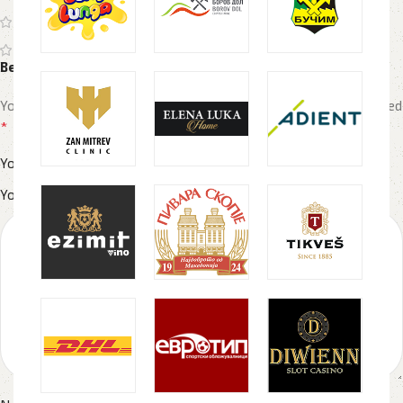
0
0
Be the first to review “Принт на книги”
Your email address will not be published.
Required fields are marked
*
*
Your rating
*
Your review