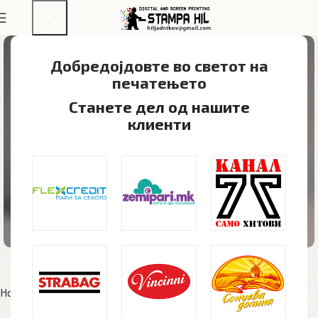
Добредојдовте во светот на
печатењето​
Станете дел од нашите
клиенти
Home
Мал формат
Книги