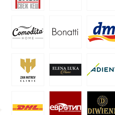
Courses
Digital Products
Products
Services
Брендирање излози и возила
Графички дизајн
Мал формат
Промотивен материјал
Пластично пен
Рекламен материјал
Светлечки реклами
Рекламен матер
Специјални понуди
Текстил
Филтрирај по бренд