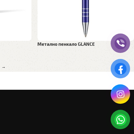
Метално пенкало GLANCE
пенкала
Рекламен материјал
,
Метални пенкала
→