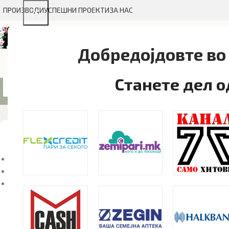
ПРОИЗВОДИ
УСПЕШНИ ПРОЕКТИ
ЗА НАС
Добредојдовте во 
Црна
ГРАФИЧКИ ДИЗАЈН
ТЕКСТИЛ
МАЛ ФОРМАТ
БРЕНД
Станете дел 
Showing 1–12 of 
Статус На Залиха
On sale
In stock
On backorder
Категории