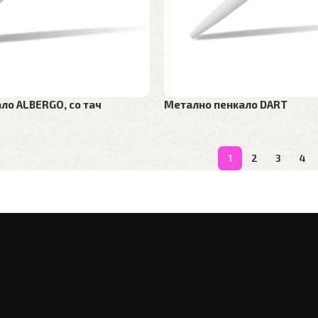
ло ALBERGO, со тач
Метално пенкало DART
ијал
,
Метални пенкала
Рекламен материјал
,
Метални 
1
2
3
4