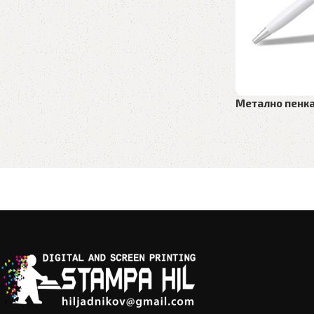
Метално пенка
Рекламен матер