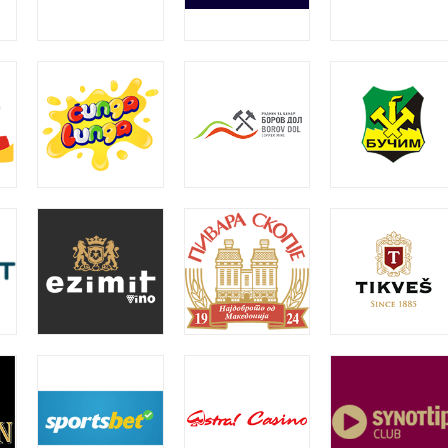
кало AVA
Пластично пенкало ALFA
ијал
,
Пластични пенкала
Рекламен материјал
,
Пластични