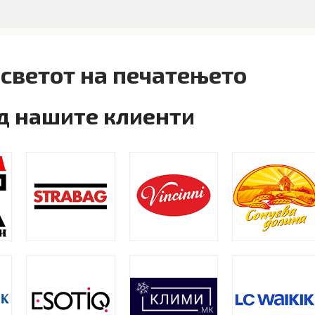
светот на печатењето​
ИРАЊЕ ИЗЛОЗИ И ВОЗИЛА
ПРОМОТИВЕН МАТЕРИЈАЛ
РЕКЛАМЕ
од нашите клиенти
42 results
Show
9
12
18
24