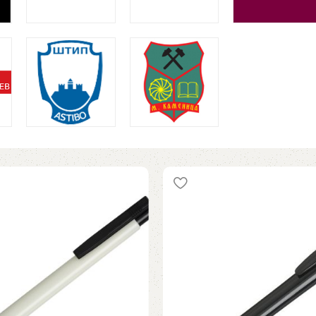
кало FLIP
Пластично пенкало AMIGA
ијал
,
Пластични пенкала
Рекламен материјал
,
Пластични