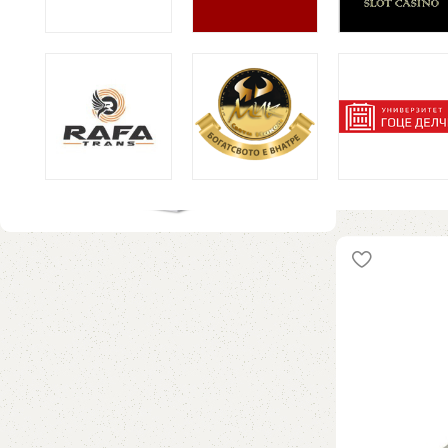
Пластично пен
Рекламен матер
Промо пулт
Попуст 10%
Види сега