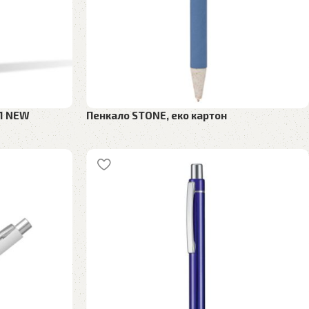
11 NEW
Пенкало STONE, еко картон
 пенкала
Рекламен материјал
,
Пластични пенкала