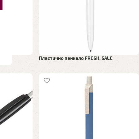
Пластично пенкало FRESH, SALE
 пенкала
Рекламен материјал
,
Пластични пенкала