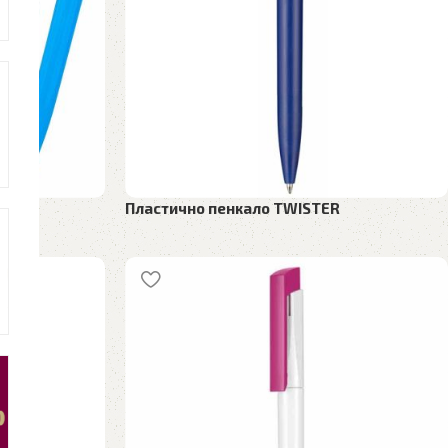
Пластично пенкало TWISTER
 пенкала
Рекламен материјал
,
Пластични пенкала