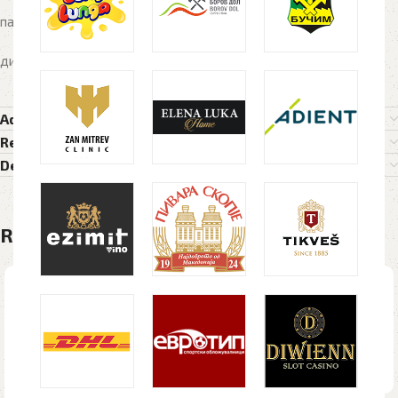
пакување на пепелникот во кутија: НЕ
димензија на производ: 10×3 cm
Additional information
Reviews (0)
Delivery Details
Related products