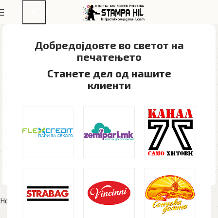
Добредојдовте во светот на
печатењето​
Станете дел од нашите
клиенти
Home
Рекламен материјал
Запалки