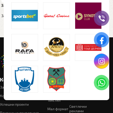
Запалка SHARA
Запалка KRICK MINI
Запалки
Запалки
Корисни линкови
Категории
Следете
Промотивен
материјал
не:
За нас
Графички
дизајн
Рекламен
Контакт
материјал
Текстил
Успешни проекти
Светлечки
Мал формат
реклами
Плитика на приватност