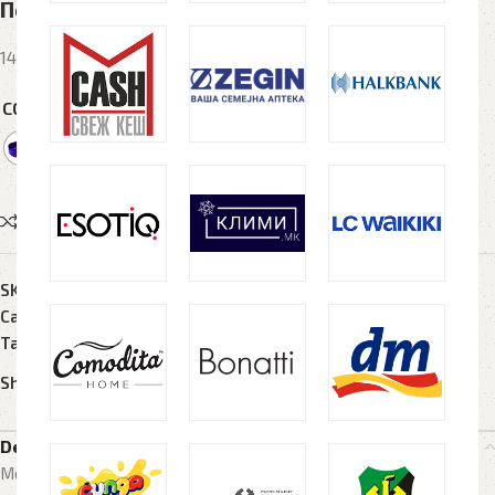
Пепелник ANTONA BASIC
141 денар
COLORS
Compare
Add to wishlist
SKU:
N/A
Category:
Запалки
Tags:
antona
,
basic
,
pepelarnik
Share:
Description
Mетален пепелник