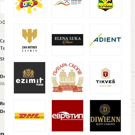
Compare
Add to wishlist
Category:
Метални пенкала
Tags:
crno
,
kutija
,
metalno
,
penkalo
,
sfinga
Share:
Description
Метално пенкало SFINGA
Reviews (0)
Delivery Details
Related products