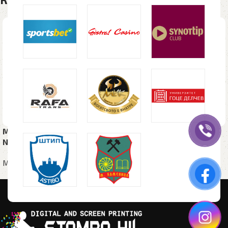
SOLD OUT
Метално пенкало
Метално пенкало
NAVIGATOR, црно, во кутија
UNIVERSAL, во картонска
кутија
Метални пенкала
Метални пенкала