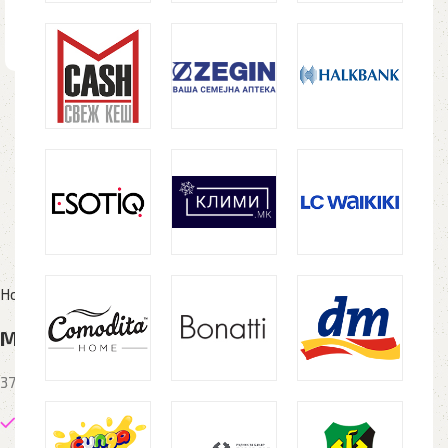
Home
Рекламен материјал
Метални пенкала
Метално пенкало SFINGA, црна, во кутија
376 денари
69 in stock