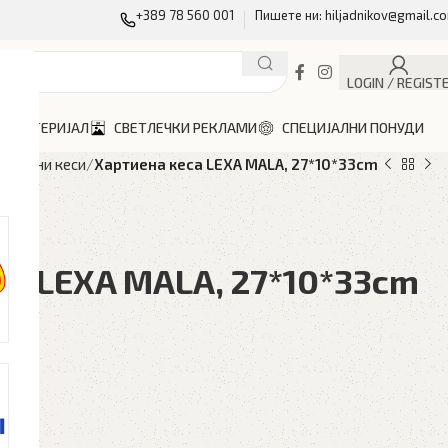
+389 78 560 001
Пишете ни: hiljadnikov@gmail.c
LOGIN / REGIST
Н МАТЕРИЈАЛ
СВЕТЛЕЧКИ РЕКЛАМИ
СПЕЦИЈАЛНИ ПОНУДИ
артиени кеси
Хартиена кеса LEXA MALA, 27*10*33cm
са LEXA MALA, 27*10*33cm