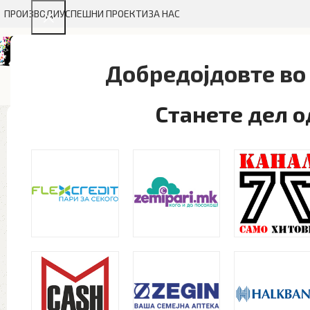
ПРОИЗВОДИ
УСПЕШНИ ПРОЕКТИ
ЗА НАС
Добредојдовте во 
ГРАФИЧКИ ДИЗАЈН
ТЕКСТИЛ
МАЛ ФОРМАТ
БРЕНД
Станете дел 