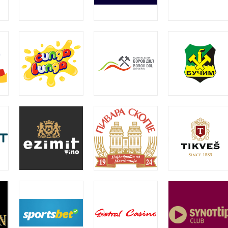
Compare
Add to wis
SKU:
N/A
Categories:
Рекламен матери
Share:
DESCRIPTION
ADDITIONAL INFORMATION
DELIVERY DETAIL