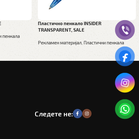
E
Пластично пенкало INSIDER
TRANSPARENT, SALE
и пенкала
Рекламен материјал
,
Пластични пенкала
Следете не: