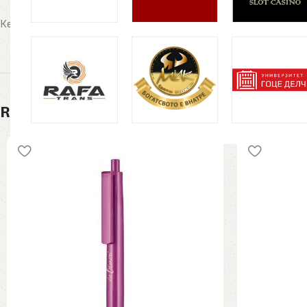
Kesa, kesi, кеси, хартиени, hartieni, promo best, hartiena
Related products