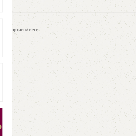
hlist
јал
,
Хартиени кеси
S