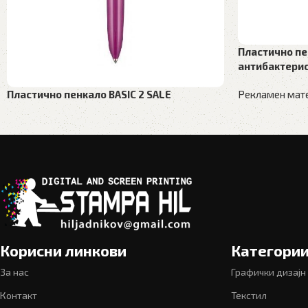
Пластично пе
антибактерис
Пластично пенкало BASIC 2 SALE
Рекламен мате
Рекламен материјал
,
Пластични пенкала
Корисни линкови
Категори
За нас
Графички дизајн
Контакт
Текстил