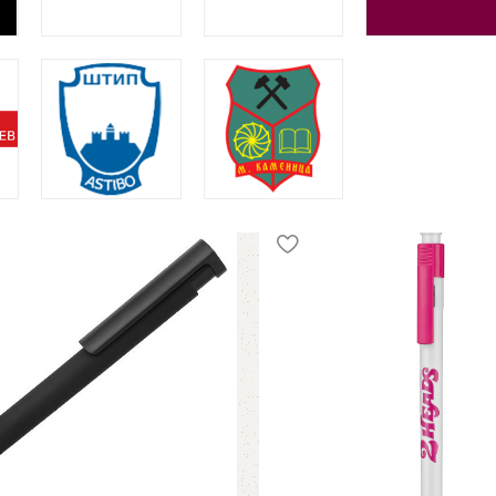
рзоци, gamax