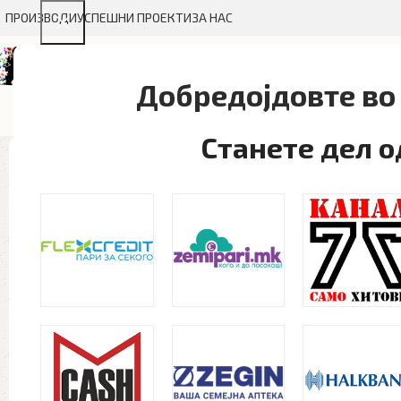
ПРОИЗВОДИ
УСПЕШНИ ПРОЕКТИ
ЗА НАС
Добредојдовте во 
ГРАФИЧКИ ДИЗАЈН
ТЕКСТИЛ
МАЛ ФОРМАТ
БРЕНД
Станете дел 