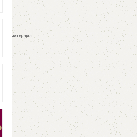
hlist
амен материјал
S