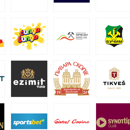
Compare
Add to wis
SKU:
56200
Categories:
Привезоци
,
Рекл
Share:
DESCRIPTION
ADDITIONAL INFORMATION
DELIVERY DETAIL