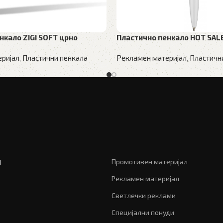
нкало ZIGI SOFT црно
Пластично пенкало HOT SAL
ријал
,
Пластични пенкала
Рекламен материјал
,
Пластичн
и
Промотивен материјал
Рекламен материјал
Светлечки реклами
Специјални понуди