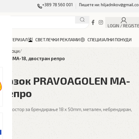
+389 78 560 001
Пишете ни: hiljadnikov@gmail.c
LOGIN / REGIST
Н МАТЕРИЈАЛ
СВЕТЛЕЧКИ РЕКЛАМИ
СПЕЦИЈАЛНИ ПОНУДИ
ривезоци
LEN MA-18, двостран репро
иврзок PRAVOAGOLEN MA-
 репро
 на простор за брендирање 18 х 50mm, метален, небрендиран,
ење