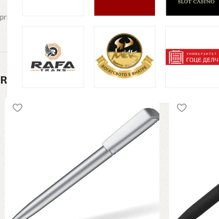
privezok, privrzok, привезок, privezoci, привезоци, privrzoci, прив
Related products