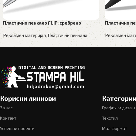
Пластично пенкало FLIP, сребрено
Пластично пе
Рекламен материјал
,
Пластични пенкала
Рекламен мате
Корисни линкови
Категори
За нас
Графички дизајн
Контакт
Текстил
Успешни проекти
Мал формат