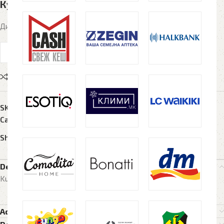
Кутија за чаши KUTIJA, бела
Димензии 11 x 11cm, хартиена
Compare
Add to wishlist
SKU:
112235
Categories:
Рекламен материјал
,
Чаши
Share:
Description
Kutija za casa, kutii, кутии, promo best, hartiena, хартиена
Additional information