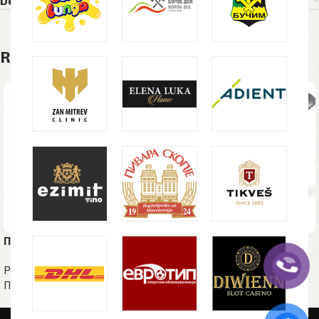
Delivery Details
Related products
Пластично пенкало ALFA
Пластично пенкало FLIP,
сребрено
Рекламен материјал
,
Пластични пенкала
Рекламен материјал
,
Пластични пенкала