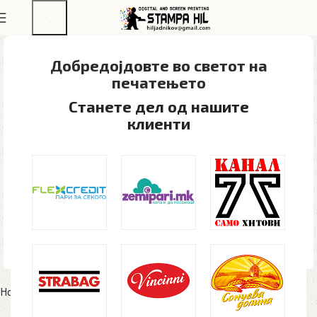
Добредојдовте во светот на
печатењето​
Станете дел од нашите
клиенти
Home
Рекламен материјал
Чаши