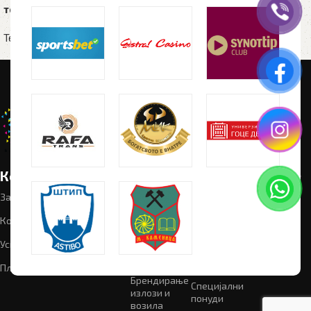
темно сив
рефлектирачки GLOW KID
100% полиестер флуо
Текстил
,
Елек
Текстил
,
Елек
Корисни линкови
Категории
Следете
Промотивен
материјал
не:
За нас
Графички
дизајн
Рекламен
Контакт
материјал
Текстил
Успешни проекти
Светлечки
Мал формат
реклами
Плитика на приватност
Брендирање
Специјални
излози и
понуди
возила