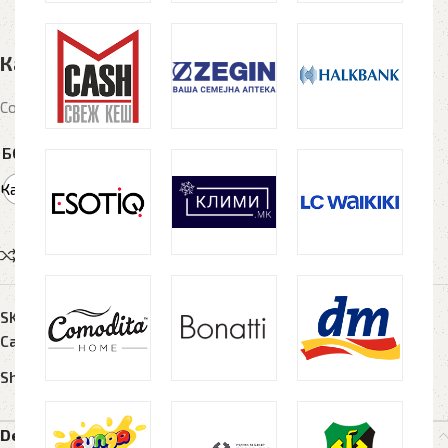
Капа АТЛАНТИС POWELL
Состав рециклиран памук
БОЈА
Темно
Каки
сива
Compare
Add to wishlist
SKU:
N/A
Categories:
Капи
,
Текстил
Share:
Description