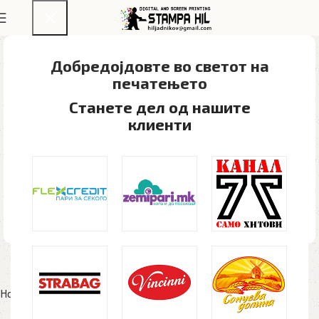
Добредојдовте во светот на
печатењето​
Станете дел од нашите
клиенти
Home
Текстил
Капи