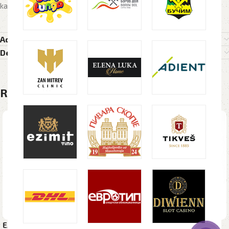
kapa, kapi, atlantis
Additional information
Delivery Details
Related products
Елек POLARIS VEST, unisex,
Заштитен елек