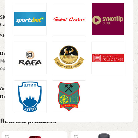
SKU:
N/A
Categories:
Поло маици
,
Текстил
Share:
Description
Maica, maici, маица, маици, поло, машка, maska, fruit of the loom,
оригинал поло
Additional information
Delivery Details
Related products