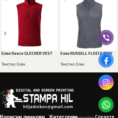
Елек fleece GLECHER VEST
Елек RUSSELL FLEECE 872F
Текстил
,
Елек
Текстил
,
Елек
Корисни линкови
Категории
Следете
Промотивен