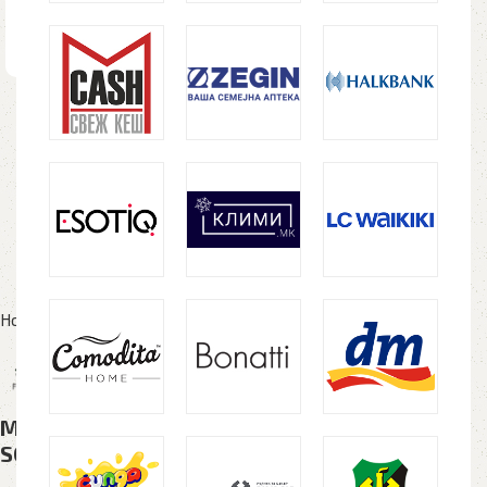
Home
Текстил
Поло маици
Маица ФРУТ ORIGINAL POLO / POLO FOL
SCREENSTAR