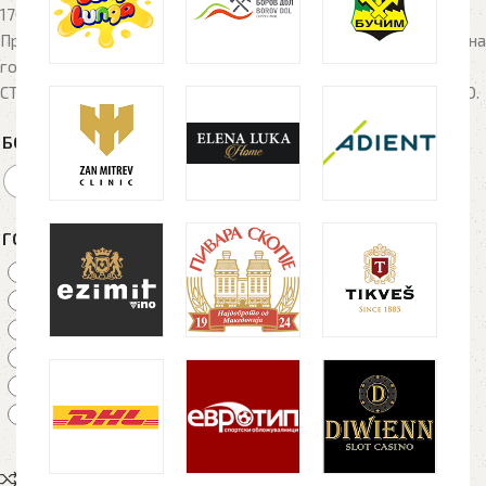
170/180g/m2, 100% памук
Производот е на РАСПРОДАЖБА и може да има мали разлики на
големините, боите и копчињата од стари и нови залихи!
СТАРИОТ МОДЕЛ Е SCREENSTAR POLO, новиот е ORIGINAL POLO.
БОЈА
ГОЛЕМИНА
S
M
L
XL
2XL
3XL
Compare
Add to wishlist