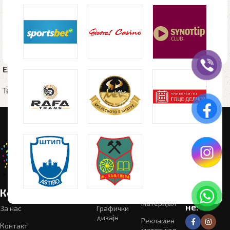
Елек RUSSELL FLEECE 872М
Елек SOFT SHELL RUSSELL
141F
Текстил
,
Елек
Текстил
,
Елек
Корисни линкови
Категории
Следете
Промотивен
материјал
не:
За нас
Графички
дизајн
Рекламен
Контакт
материјал