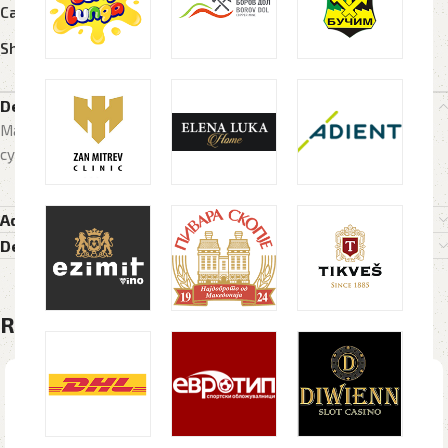
Categories:
Маици
,
Текстил
Share:
Description
Maica, maici, маица, маици, машка, maska, explode, sublimacija,
субли
Additional information
Delivery Details
Related products