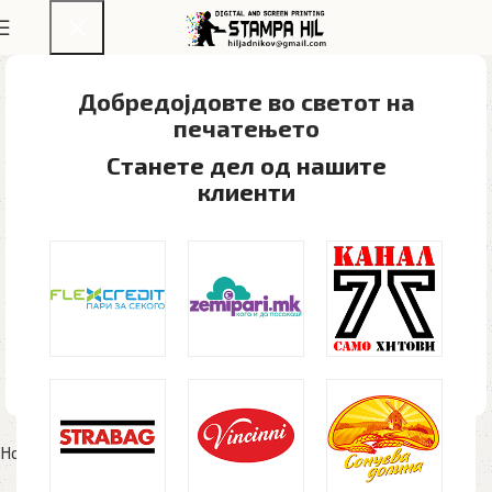
Добредојдовте во светот на
печатењето​
Станете дел од нашите
клиенти
Home
Текстил
Маици