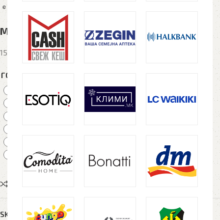
Маица за Сублимација, SUBLI MEN, бела
150g/m2, 100% полиестер
ГОЛЕМИНА
S
M
L
XL
XXL
XXXL
Compare
Add to wishlist
SKU:
N/A