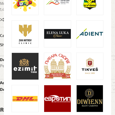
Метално touch пенкало во поклон кутија, димензии: 15.2 x 1.4 x
1.4cm
Compare
Add to wishlist
Categories:
Метални пенкала
,
Рекламен материјал
Share:
Description
Penkalo, penkala, пенкало, пенкала, metalno, promo best, touch
Additional information
Delivery Details
Related products