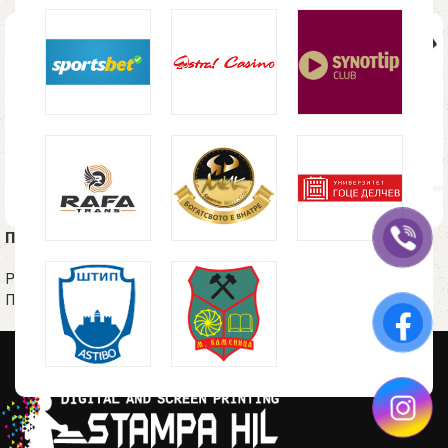
Пластично пенкало BAY
Пластично пенкало ZIGI
SOFT црно
Рекламен материјал
,
Пластични пенкала
Рекламен материјал
,
Пластични пенкала