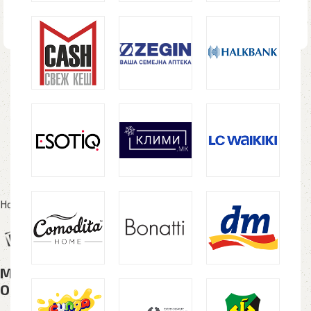
Home
Рекламен материјал
Метални пенкала
Метално пенкало FENIX, во кутивче, црно,
OUTLET